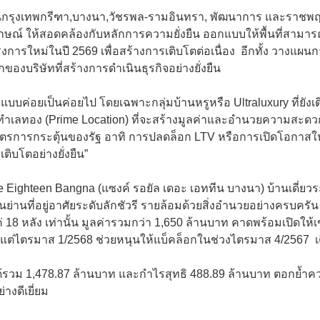
กรุงเทพกรีฑา,บางนา,วัชรพล-รามอินทรา, พัฒนาการ และราชพฤกษ์ 
ักษณ์ ให้สอดคล้องกับหลักการความยั่งยืน ออกแบบให้พื้นที่สามา
 โครงการใหม่ในปี 2569 เพื่อสร้างการเติบโตต่อเนื่อง อีกทั้ง วางแผ
บริษัทที่สร้างการดำเนินธุรกิจอย่างยั่งยืน
ัวแบบค่อยเป็นค่อยไป โดยเฉพาะกลุ่มบ้านหรูหรือ Ultraluxury ที่ยังเติ
นทำเลทอง (Prime Location) ที่จะสร้างมูลค่าและอำนวยความสะดว
การกระตุ้นของรัฐ อาทิ การปลดล็อก LTV หรือการเปิดโอกาสให้ช
เติบโตอย่างยั่งยืน”
Eighteen Bangna (แซงค์ รอยัล เดอะ เอททีน บางนา) บ้านเดี่ยว
่านที่อยู่อาศัยระดับลักชัวรี รายล้อมด้วยสิ่งอำนวยอย่างครบครั
ค่ 18 หลัง เท่านั้น มูลค่ารวมกว่า 1,650 ล้านบาท คาดพร้อมเปิดใ
ั้งแต่ไตรมาส 1/2568 ช่วยหนุนให้แบ็คล็อกในช่วงไตรมาส 4/2567 เต
้รวม 1,478.87 ล้านบาท และกำไรสุทธิ 488.89 ล้านบาท ตอกย้ำ
งดีเยี่ยม