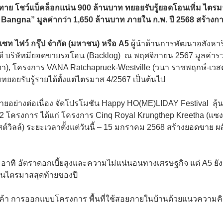
ทาย โชว์แบ็คล็อกแน่น 900 ล้านบาท ทยอยรับรู้ยอดโอนเพิ่ม ไตรมาส
gna” มูลค่ากว่า 1,650 ล้านบาท ภายใน ก.พ. ปี 2568 สร้างการเ
เซท ไฟว์ กรุ๊ป จำกัด (มหาชน) หรือ A5
ผู้นำด้านการพัฒนาอสังหา
น้มดี บริษัทมียอดขายรอโอน (Backlog) ณ พฤศจิกายน 2567 มูลค่
), โครงการ VANA Ratchapruek-Westville (วนา ราชพฤกษ์-เวสต์วิ
ยอยรับรู้รายได้ตั้งแต่ไตรมาส 4/2567 เป็นต้นไป
ายอย่างต่อเนื่อง จัดโปรโมชัน Happy HO(ME)LIDAY Festival ลุ้
2 โครงการ ได้แก่ โครงการ Cinq Royal Krungthep Kreetha (แซงค
วิลล์) ระยะเวลาตั้งแต่วันนี้ – 15 มกราคม 2568 สร้างยอดขาย ผล
ย อาทิ อัตราดอกเบี้ยสูงและความไม่แน่นอนทางเศรษฐกิจ แต่ A5 ยั
้นในไตรมาสสุดท้ายของปี
้า การออกแบบโครงการ พื้นที่ใช้สอยภายในบ้านด้วยแนวความคิด