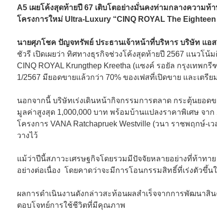
A5 เผยโค้งสุดท้ายปี 67 เติบโตอย่างมั่นคงท่ามกลางความท้า
โครงการใหม่ Ultra-Luxury “CINQ ROYAL The Eighteen Ban
นายศุภโชค ปัญจทรัพย์ ประธานเจ้าหน้าที่บริหาร บริษัท แอส
ชัวรี เปิดเผยว่า
ทิศทางธุรกิจช่วงโค้งสุดท้ายปี 2567 แนวโ
CINQ ROYAL Krungthep Kreetha (แซงค์ รอยัล กรุงเทพกรีฑา
1/2567 มียอดขายแล้วกว่า 70% ของเฟสที่เปิดขาย และเตรียมท
นอกจากนี้ บริษัทเร่งเดินหน้ากิจกรรมการตลาด กระตุ้นยอดข
มูลค่าสูงสุด 1,000,000 บาท พร้อมบ้านแปลงราคาพิเศษ จาก 
โครงการ VANA Ratchapruek Westville (วนา ราชพฤกษ์-เวสต์
วางไว้
แม้ว่าปีนี้สภาวะเศรษฐกิจโดยรวมมีปัจจัยหลายอย่างที่ท้าทา
อย่างต่อเนื่อง โดยคาดว่าจะมีการโอนกรรมสิทธิ์ที่เร่งตัวขึ
ผลการดำเนินงานดังกล่าวสะท้อนผลสำเร็จจากการพัฒนาสินค
ตอบโจทย์การใช้ชีวิตที่มีคุณภาพ