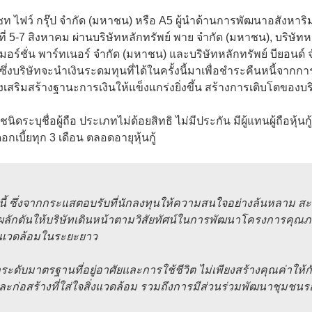
ท ไฟว์ กรุ๊ป จำกัด (มหาชน) หรือ A5 ผู้นำด้านการพัฒนาอสังหาริ
่างวันที่ 5-7 สิงหาคม ผ่านบริษัทหลักทรัพย์ พาย จำกัด (มหาชน), บริษ
 เมอร์ชั่น พาร์ทเนอร์ จำกัด (มหาชน) และบริษัทหลักทรัพย์ บียอนด์
งบริษัทจะนำเงินระดมทุนที่ได้ในครั้งนี้มาเพื่อชำระคืนหนี้จากการอ
งเสริมสร้างฐานะการเงินให้แข็งแกร่งยิ่งขึ้น สร้างการเติบโตของบ
ระบุชื่อผู้ถือ ประเภทไม่ด้อยสิทธิ ไม่มีประกัน มีผู้แทนผู้ถือหุ้นกู้ แ
บี้ยทุก 3 เดือน ตลอดอายุหุ้นกู้
้งนี้ ซึ่งจากกระแสตอบรับที่นักลงทุนให้ความสนใจอย่างล้นหลาม ส
ผลักดันให้บริษัทเดินหน้าตามวิสัยทัศน์ในการพัฒนาโครงการคุณภาพ
สิ่งแวดล้อมในระยะยาว
บมาตรฐานที่อยู่อาศัยและการใช้ชีวิต ไม่เพียงสร้างคุณค่าให้กับลูก
ะก่อสร้างที่ใส่ใจสิ่งแวดล้อม รวมถึงการมีส่วนร่วมพัฒนาชุมชนรอบ