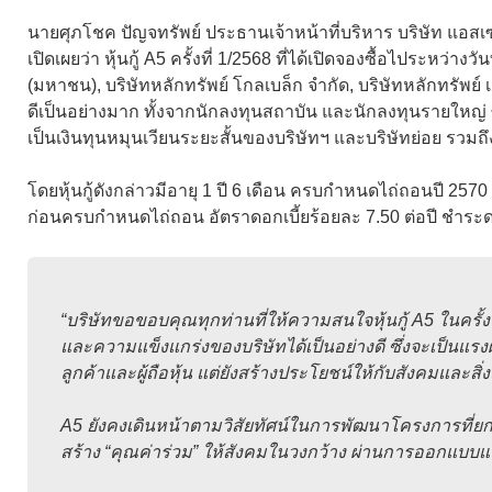
นายศุภโชค ปัญจทรัพย์ ประธานเจ้าหน้าที่บริหาร บริษัท แอสเซ
เปิดเผยว่า หุ้นกู้ A5 ครั้งที่ 1/2568 ที่ได้เปิดจองซื้อไประหว
(มหาชน), บริษัทหลักทรัพย์ โกลเบล็ก จำกัด, บริษัทหลักทรัพย์
ดีเป็นอย่างมาก ทั้งจากนักลงทุนสถาบัน และนักลงทุนรายใหญ่ ซึ่
เป็นเงินทุนหมุนเวียนระยะสั้นของบริษัทฯ และบริษัทย่อย รวมถึ
โดยหุ้นกู้ดังกล่าวมีอายุ 1 ปี 6 เดือน ครบกำหนดไถ่ถอนปี 2570 ชนิด
ก่อนครบกำหนดไถ่ถอน อัตราดอกเบี้ยร้อยละ 7.50 ต่อปี ชำระดอกเ
“บริษัทขอขอบคุณทุกท่านที่ให้ความสนใจหุ้นกู้ A5 ในครั
และความแข็งแกร่งของบริษัทได้เป็นอย่างดี ซึ่งจะเป็นแรง
ลูกค้าและผู้ถือหุ้น แต่ยังสร้างประโยชน์ให้กับสังคมและ
A5 ยังคงเดินหน้าตามวิสัยทัศน์ในการพัฒนาโครงการที่ยกระดั
สร้าง “คุณค่าร่วม” ให้สังคมในวงกว้าง ผ่านการออกแบบแล