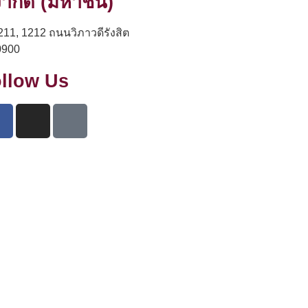
 จำกัด (มหาชน)
211, 1212 ถนนวิภาวดีรังสิต
0900
llow Us