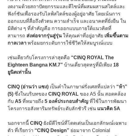
งดงามด้วยสถาปัตยกรรมและดีไซน์ที่ผสมผสานสไตล์และ
ฟังก์ชันเพื่อรองรับไลฟ์สไตล์ของผู้อยู่อาศัย โดยเน้นการ
ออกแบบที่สื่อถึงตัวตน ความสำเร็จ และอนาคตที่ยั่งยืน ใน
มิติต่าง ๆ ที่สำคัญคือ การออกแบบภายใต้แนวคิดที่
สามารถ
ส่งต่อจากรุ่นสู่รุ่น
ให้คุณค่าที่อยู่อาศัย
เพิ่มขึ้นตาม
กาลเวลา
พร้อมยกระดับการใช้ชีวิตให้สมบูรณ์แบบ
เช่นเดียวกับโครงการล่าสุดคือ
“CINQ ROYAL The
Eighteen Bangna KM.7”
บ้านเดี่ยวสุดหรู
ที่มีเพียง
18
ยูนิตเท่านั้น
CINQ (อ่านว่า แซง)
เป็นคำในภาษาฝรั่งเศสที่แปลว่า
“ห้า”
(5)
ซึ่งในบริบทของ
CINQ ROYAL
ของ A5 นั้น สอดคล้อง
กับ
A5
ที่หมายถึง
5 องค์ประกอบสำคัญ
ที่ใช้ในการพัฒนา
โครงการอสังหาริมทรัพย์ระดับลักชัวรี เช่น
แนวคิด 5A
นอกจากนี้
CINQ
ยัง
มีดีไซน์ที่โดดเด่นเป็นเอกลักษณ์เฉพาะ
ตัว ที่เรียกว่า
“CINQ Design”
ย่อมาจาก Colonial